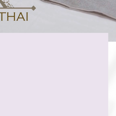
8783 631 | 0160 6118969
2 33098 Paderborn
en:
itag: 9:30 bis 19:00 Uhr