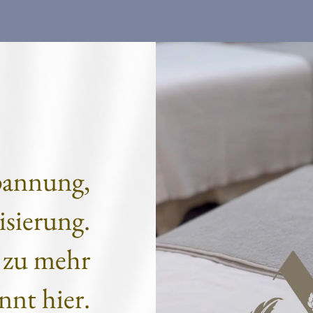
Home
Abou
pannung,
isierung.
e zu mehr
nt hier.